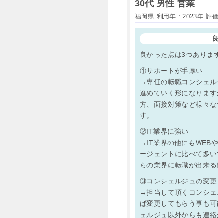
30代 男性 営業
福岡県 利用年：2023年 
良かった点は3つありま
①サポートが手厚い
→専任の転職コンシェル
進めていく形になります
方、面接対策など様々な
す。
②IT業界に強い
→IT業界の他にもWE
ージェントに比べて多い
らの業界に転職が出来る
③コンシェルジュの変更
→担当して頂くコンシェ
ば変更してもらう事も可
ェルジュ以外からも連絡