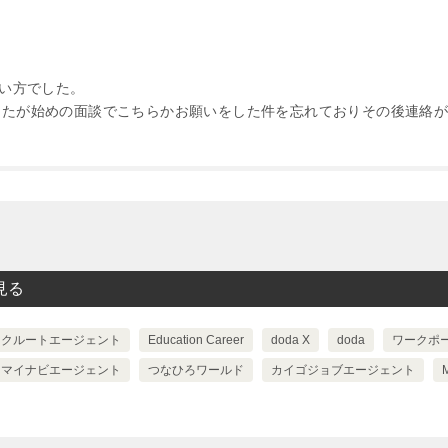
ない方でした。
したが始めの面談でこちらかお願いをした件を忘れておりその後連絡
見る
リクルートエージェント
Education Career
doda X
doda
ワークポ
マイナビエージェント
つなひろワールド
カイゴジョブエージェント