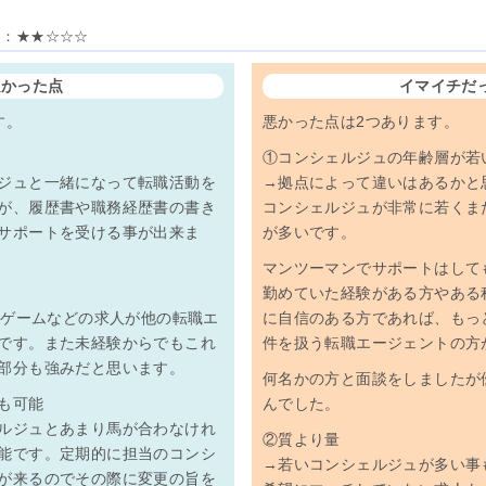
評価：★★☆☆☆
良かった点
イマイチだ
す。
悪かった点は2つあります。
①コンシェルジュの年齢層が若
ジュと一緒になって転職活動を
→拠点によって違いはあるかと
が、履歴書や職務経歴書の書き
コンシェルジュが非常に若くま
サポートを受ける事が出来ま
が多いです。
マンツーマンでサポートはして
勤めていた経験がある方やある
Bやゲームなどの求人が他の転職エ
に自信のある方であれば、もっ
です。また未経験からでもこれ
件を扱う転職エージェントの方
部分も強みだと思います。
何名かの方と面談をしましたが
も可能
んでした。
ルジュとあまり馬が合わなけれ
②質より量
能です。定期的に担当のコンシ
→若いコンシェルジュが多い事
が来るのでその際に変更の旨を