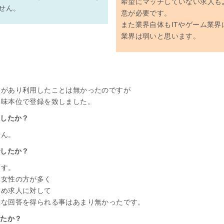
希望にマッチしていない求人も
せん。
意が必要です。
また業界自体もITやゲーム業
業界は弱いと思います。
とがあり利用したことは無かったのですが
興味本位で登録を致しました。
ましたか？
せん。
でしたか？
ます。
い女性の方が多く
ため求人に対して
確な回答を得られる事はあまり無かったです。
したか？