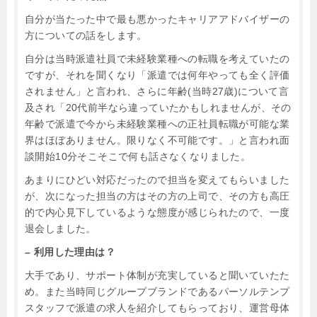
自分が当たった中で最も悪かったキャリアアドバイザーの
方についての話をします。
自分は当時派遣社員で未経験業種への転職を考えていたの
ですが、それを聞くなり「派遣では何年やっても全く評価
されません」と言われ、さらに年齢(当時27歳)について言
及され「20代前半なら違っていたかもしれませんが、その
年齢で派遣で今から未経験業種への正社員転職が可能な業
界はほぼありません。限りなく不可能です。」と言われ面
談開始10分そこそこで何も話さなくなりました。
あまりにひどい対応だったので担当を変えてもらいました
が、次になった担当の方はその方の上司で、その方も高圧
的で内心見下しているような態度が感じられたので、一度
退会しました。
– 利用した理由は？
大手であり、サポート体制が充実していると聞いていたた
め。また当時同じグループブランドであるパーソルテンプ
スタッフで派遣の求人を紹介してもらっており、運営母体