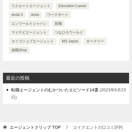
リクルートエージェント
Education Career
doda X
doda
ワークポート
エンワールドジャパン
彩職
マイナビエージェント
つなひろワールド
カイゴジョブエージェント
MS-Japan
ギークリー
就職Shop
最近の投稿
転職エージェントのむかついたエピソード14選
2023年6月23
日
エージェントクリップ
TOP
エイクエントの口コミ評判